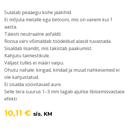
Sulatab peaaegu kohe jääkihid.
Ei mõjuta metalle ega betooni, mis on vanem kui 1
aasta.
Täiesti neutraalne asfaldil.
Roosa värv võimaldab töödeldud alasid tuvastada.
Sisaldab lisandit, mis takistab paakumist.
Kahjutu taimestikule.
Väljast tulles ei määri vaipu.
Ohutu nahale: kingad, kindad ja muud nahkesemed ei
ole kahjustatud.
Ei sisalda söövitavaid aure.
Selle tera suurus 1–3 mm tagab ajutise libisemisvastase
efekti
10,11
€
sis. KM