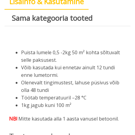
Lisainfo & Kasutamine
Sama kategooria tooted
P
uista lumele 0,5 -2kg 50 m² kohta
sõltuvalt
selle paksusest.
Võib kasutada kui
ennetav ainult 12 tundi
enne lumetormi.
Olenevalt tingimustest,
lahuse püsivus võib
olla 48 tundi
Töötab temperatuuril –28 °C
1kg jagub kuni 100 m²
NB!
Mitte kasutada alla 1 aasta vanusel betoonil.