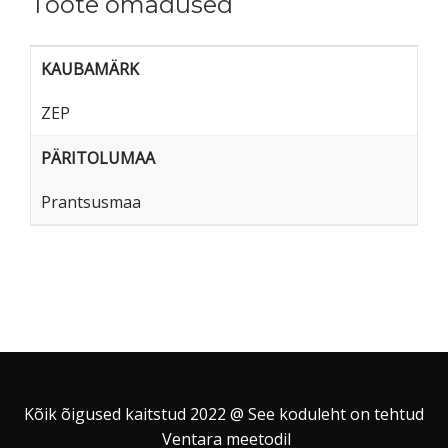
Toote omadused
KAUBAMÄRK
ZEP
PÄRITOLUMAA
Prantsusmaa
Kõik õigused kaitstud 2022 @ See koduleht on tehtud
Ventara meetodil